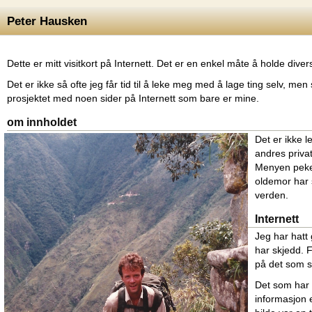
Peter Hausken
Dette er mitt visitkort på Internett. Det er en enkel måte å holde dive
Det er ikke så ofte jeg får tid til å leke meg med å lage ting selv, men 
prosjektet med noen sider på Internett som bare er mine.
om innholdet
Det er ikke l
andres privat
Menyen peker 
oldemor har s
verden.
Internett
Jeg har hatt
har skjedd. F
på det som s
Det som har 
informasjon e