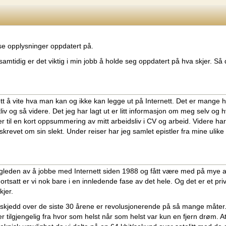
rse opplysninger oppdatert på.
samtidig er det viktig i min jobb å holde seg oppdatert på hva skjer. Så de
ett å vite hva man kan og ikke kan legge ut på Internett. Det er mange he
liv og så videre. Det jeg har lagt ut er litt informasjon om meg selv og hva
til en kort oppsummering av mitt arbeidsliv i CV og arbeid. Videre har 
krevet om sin slekt. Under reiser har jeg samlet epistler fra mine ulike 
 gleden av å jobbe med Internett siden 1988 og fått være med på mye 
ortsatt er vi nok bare i en innledende fase av det hele. Og det er et pr
kjer.
skjedd over de siste 30 årene er revolusjonerende på så mange måter. 
r tilgjengelig fra hvor som helst når som helst var kun en fjern drøm. At v