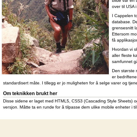
bilde var en
over til USA 
I Cappelen t
database. De
grensesnitt l
Ettersom mob
få applikasjo
Hvordan vi s
aller fleste
samfunnet gå
Den største 
er bedriftene
standardisert måte. I tillegg er jo muligheten for å selge varer og tjen
Om teknikken brukt her
Disse sidene er laget med HTML5, CSS3 (Cascading Style Sheets) og Ja
versjon. Måtte ta en runde for å tilpasse dem ulike mobile enheter i til