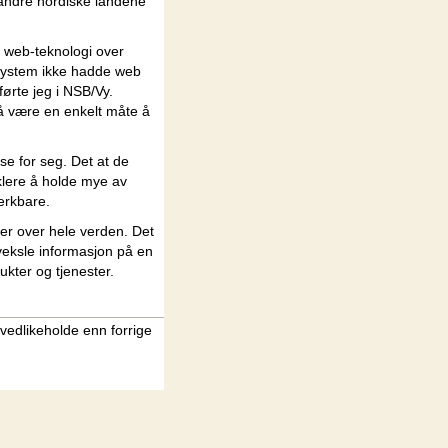
e andre nordiske landene
å web-teknologi over
t system ikke hadde web
førte jeg i NSB/Vy.
å være en enkelt måte å
se for seg. Det at de
klere å holde mye av
erkbare.
der over hele verden. Det
tveksle informasjon på en
ukter og tjenester.
vedlikeholde enn forrige