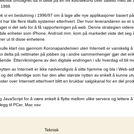
 teknisk umulighet da vi delte på en 64 kbit/sekund over satelitt med d
i 1988.
ok vi en beslutning i 1996/97 om å lage alle nye applikasjoner basert p
t har ble flere titalls systemer etterhvert. Der hvor leverandøren av e
aget vi det selv for å få rapporteringen på web. Denne strategien videre
ile enheter som iPhone, Android mm. kom på markedet viste det seg 
ner ut til disse enhetene.
kulle klart oss gjennom Koronapandemien uten Internett er vanskelig å 
 kan delta på nettmøter på jobben og i andre sammenhenger gjør det en
ende. Ettervikningene av den digitale endringen i vår hverdag vil bli m
nytten av Internett er ikke nødvendigvis å sitte hjemme og bla i Web-si
 og det offentlige som har den aller største nytten av enkelt å kunne u
ester over Internett etterhvert blitt en brukbar salgskanal for en del prod
vaScript for å være enkelt å flytte mellom ulike servere og lettere å 
legg til PCer, Mac osv.
Teknisk