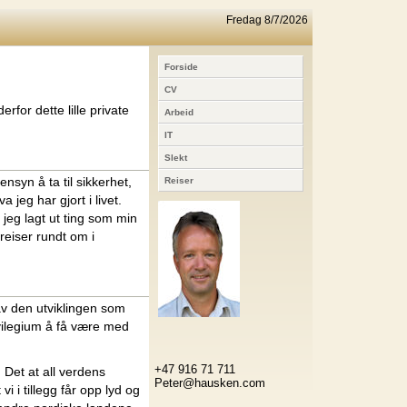
Fredag 8/7/2026
Forside
CV
rfor dette lille private
Arbeid
IT
Slekt
nsyn å ta til sikkerhet,
Reiser
 jeg har gjort i livet.
jeg lagt ut ting som min
reiser rundt om i
av den utviklingen som
ivilegium å få være med
+47 916 71 711
Det at all verdens
Peter@hausken.com
i i tillegg får opp lyd og